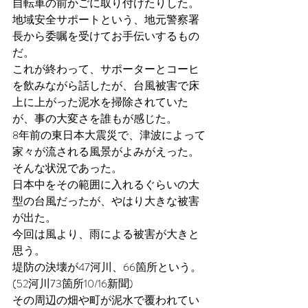
自転車の前かごに取り付けたりした。
地域安全サポートという、地元警察署
長から委嘱を受けてお手伝いするもの
だ。
これが終わって、サポーターとコーヒ
を飲みながら話したが、台風被害で床
上に上がった泥水を掃除されていた
が、事の大変さを誰もが感じた。
8年前の東日本大震災で、津波によって
家々が流される風景がよみがえった。
そんな状況であった。
日本中をその範囲に入れるぐらいの大
型の台風だったが、やはり大きな被害
が出た。
今回は風より、雨による被害が大きと
思う。
堤防の決壊が47河川、66箇所という。
(52河川73箇所10/16新聞)
その周辺の畑や町が泥水で覆われてい