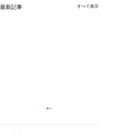
最新記事
すべて表示
法の下に平等
安倍元首相の死
法の下に平等かもしれないが
謹んで哀悼の意を
人は生まれてくるときにすで
りご冥福をお祈り
コメント