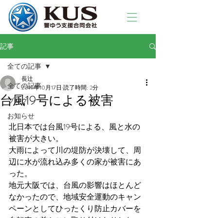
記事
全ての記事
長辻󠄀
全ての記事
2019年10月17日
読了時間: 2分
台風19号による被害
ブログ
お知らせ
北日本では台風19号による、風と水の
被害が大きい。
大雨によって川の堤防が決壊して、周
辺に水が流れ込み多くの家が被害にあ
った。
地元大阪では、台風の影響はほとんど
なかったので、地域安全運動のキャン
ペーンとしてひったくり防止カバーを